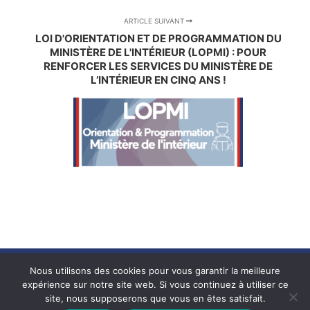
ARTICLE SUIVANT
LOI D'ORIENTATION ET DE PROGRAMMATION DU
MINISTÈRE DE L'INTÉRIEUR (LOPMI) : POUR
RENFORCER LES SERVICES DU MINISTÈRE DE
L’INTÉRIEUR EN CINQ ANS !
Nous utilisons des cookies pour vous garantir la meilleure
expérience sur notre site web. Si vous continuez à utiliser ce
site, nous supposerons que vous en êtes satisfait.
Votre députée - Stephanie Rist ©2024