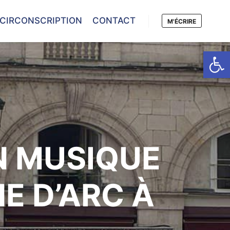
 CIRCONSCRIPTION
CONTACT
M'ÉCRIRE
Ouvrir la
N MUSIQUE
E D’ARC À