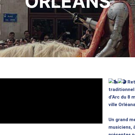
ORLÉANS
Ret
traditionnel
d’Arc du 8 m
ville Orléana
Un grand mer
musiciens, 
présentes p